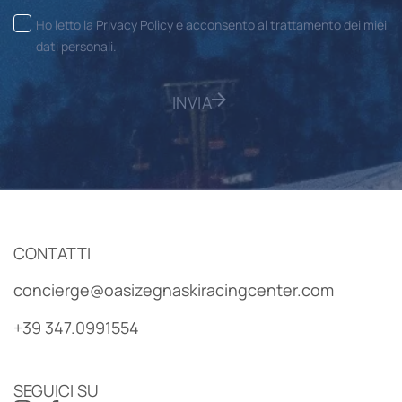
Ho letto la
Privacy Policy
e acconsento al trattamento dei miei
dati personali.
INVIA
CONTATTI
concierge@oasizegnaskiracingcenter.com
+39 347.0991554
SEGUICI SU